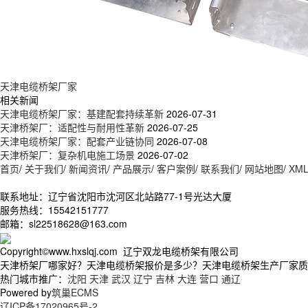
天津电缆桥架厂家
相关新闻
天津电缆桥架厂家：基建配套持续革新
2026-07-31
天津桥架厂：适配性与耐用性革新
2026-07-25
天津电缆桥架厂家：配套产业链协同
2026-07-08
天津桥架厂：复杂机电施工场景
2026-07-02
首页
/
关于我们
/
新闻资讯
/
产品展示
/
客户案例
/
联系我们
/
网站地图
/
XM
联系地址：辽宁省沈阳市沈河区北站路77-1号光达大厦
服务热线：15542151777
邮箱：sl22518628@163.com
Copyright©www.hxslqj.com 辽宁双龙电缆桥架有限公司
天津桥架厂哪家好？天津电缆桥架报价是多少？天津电缆桥架生产厂家质量怎
热门城市推广：
沈阳
天津
武汉
辽宁
吉林
大连
营口
通辽
Powered by
筑巢ECMS
辽ICP备17020965号-2