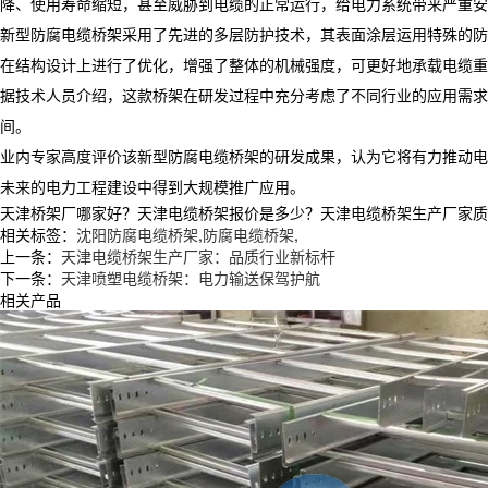
降、使用寿命缩短，甚至威胁到电缆的正常运行，给电力系统带来严重安
新型防腐电缆桥架采用了先进的多层防护技术，其表面涂层运用特殊的防
在结构设计上进行了优化，增强了整体的机械强度，可更好地承载电缆重
据技术人员介绍，这款桥架在研发过程中充分考虑了不同行业的应用需求
间。
业内专家高度评价该新型防腐电缆桥架的研发成果，认为它将有力推动电
未来的电力工程建设中得到大规模推广应用。
天津桥架厂哪家好？天津电缆桥架报价是多少？天津电缆桥架生产厂家质量怎么
相关标签：
沈阳防腐电缆桥架
,
防腐电缆桥架
,
上一条：
天津电缆桥架生产厂家：品质行业新标杆
下一条：
天津喷塑电缆桥架：电力输送保驾护航
相关产品