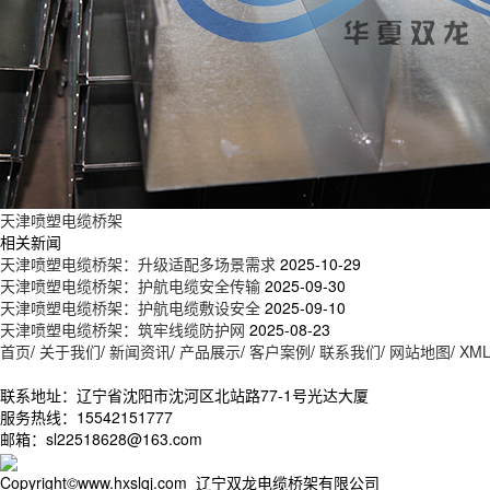
天津喷塑电缆桥架
相关新闻
天津喷塑电缆桥架：升级适配多场景需求
2025-10-29
天津喷塑电缆桥架：护航电缆安全传输
2025-09-30
天津喷塑电缆桥架：护航电缆敷设安全
2025-09-10
天津喷塑电缆桥架：筑牢线缆防护网
2025-08-23
首页
/
关于我们
/
新闻资讯
/
产品展示
/
客户案例
/
联系我们
/
网站地图
/
XM
联系地址：辽宁省沈阳市沈河区北站路77-1号光达大厦
服务热线：15542151777
邮箱：sl22518628@163.com
Copyright©www.hxslqj.com 辽宁双龙电缆桥架有限公司