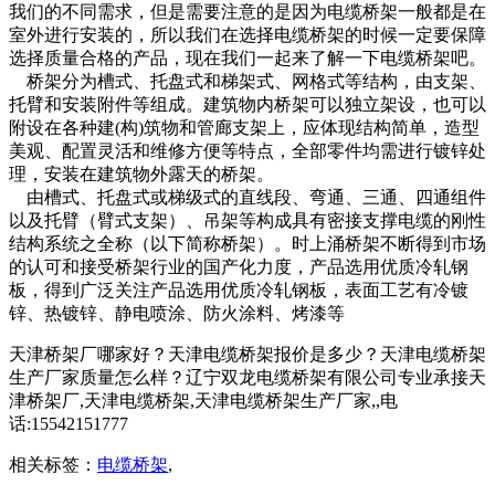
我们的不同需求，但是需要注意的是因为电缆桥架一般都是在
室外进行安装的，所以我们在选择电缆桥架的时候一定要保障
选择质量合格的产品，现在我们一起来了解一下电缆桥架吧。
桥架分为槽式、托盘式和梯架式、网格式等结构，由支架、
托臂和安装附件等组成。建筑物内桥架可以独立架设，也可以
附设在各种建(构)筑物和管廊支架上，应体现结构简单，造型
美观、配置灵活和维修方便等特点，全部零件均需进行镀锌处
理，安装在建筑物外露天的桥架。
由槽式、托盘式或梯级式的直线段、弯通、三通、四通组件
以及托臂（臂式支架）、吊架等构成具有密接支撑电缆的刚性
结构系统之全称（以下简称桥架）。时上涌桥架不断得到市场
的认可和接受桥架行业的国产化力度，产品选用优质冷轧钢
板，得到广泛关注产品选用优质冷轧钢板，表面工艺有冷镀
锌、热镀锌、静电喷涂、防火涂料、烤漆等
天津桥架厂哪家好？天津电缆桥架报价是多少？天津电缆桥架
生产厂家质量怎么样？辽宁双龙电缆桥架有限公司专业承接天
津桥架厂,天津电缆桥架,天津电缆桥架生产厂家,,电
话:15542151777
相关标签：
电缆桥架
,