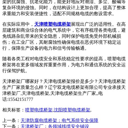
架的抗腐蚀、抗老化能力，能更好地应对潮湿、多尘、酸碱等
复杂环境的侵蚀。同时，在结构设计上更加合理，提高了整体
承重能力和安装便捷性，适配不同规格电缆的敷设需求。
​ 在实际应用中，
天津喷塑电缆桥架
展现出广泛的适用性。在高
层建筑和商业综合体的电气系统中，它有序梳理各类电缆，避
免线路杂乱带来的安全隐患，同时保护电缆免受外部机械损
伤；在工业厂区，其耐腐蚀性确保电缆在恶劣环境下稳定运
行，保障生产设备的电力和信号传输畅通。
​ 随着各类工程对电缆安全和系统稳定性要求的提高，喷塑电缆
桥架将在更多领域发挥重要作用，为电力和通信系统的安全运
行保驾护航。
天津桥架厂哪家好？天津电缆桥架报价是多少？天津电缆桥架
生产厂家质量怎么样？辽宁双龙电缆桥架有限公司专业承接天
津桥架厂,天津电缆桥架,天津电缆桥架生产厂家,,电
话:15542151777
相关标签：
喷塑电缆桥架
,
沈阳喷塑电缆桥架
,
上一条：
天津防腐电缆桥架：电气系统安全保障​
下一条：
天津桥架厂：各领域线缆安全铺设